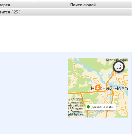
лерея
Поиск людей
вится
( 25 )
Работает на API 2ГИС
Лицензионное соглашение
Для корректной работы
Доехать с 2ГИС
Raster JS API нужен
ключ. Помощь:
api@2gis.ru