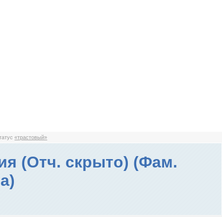
статус
«трастовый»
ия (Отч. скрыто) (Фам.
а)