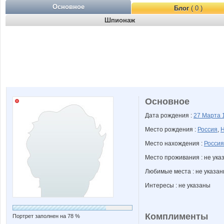
Основное
Блог
( 0 )
Шпионаж
Основное
Дата рождения :
27 Марта
Место рождения :
Россия
,
Н
Место нахождения :
Россия
Место проживания : не ука
Любимые места : не указа
Интересы : не указаны
Комплименты
Портрет заполнен на 78 %