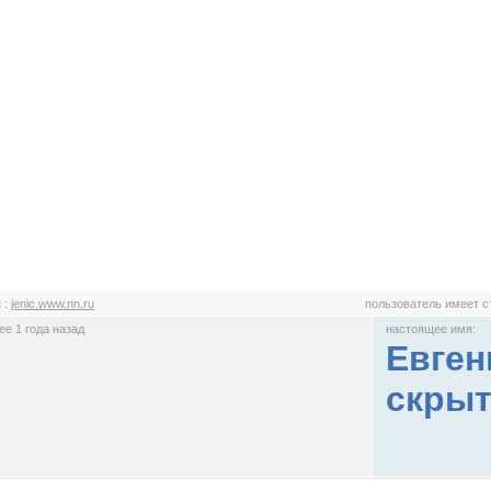
c
:
jenic.www.nn.ru
пользователь имеет 
е 1 года назад
настоящее имя:
Евген
скрыт