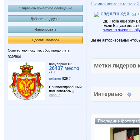
1 комплиментов в гостевой 
Отправить приватное сообщение
СЛ@ДЕНЬК@Я
Добавить в друзья
ДВ. Пока ещё жду Ва
Если Вы уже оплати
Игнорировать
www.nn.ru/community/
Сделать подарок
Вы не авторизованы! Чтоб
Совместная покупка: сбор предоплаты,
раздачи
популярность:
Метки лидеров
26437 место
-7 ↓
рейтинг
929
?
Привилегированный
пользователь
5
Интервью
уровня
Последние
фотогра