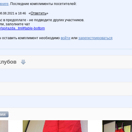
книге
. Последние комплименты посетителей:
«
Ответить
»
08.08.2021 в 18:46
с в предоплате - не подводите других участников.
ли, заполните чат
sp/razda...tml#table-bottom
ы оставить комплимент необходимо
войти
или
зарегистрироваться
 клубов
фии