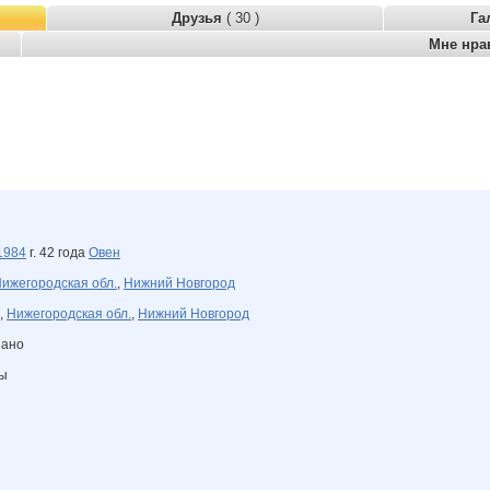
Друзья
( 30 )
Га
Мне нра
1984
г. 42 года
Овен
ижегородская обл.
,
Нижний Новгород
,
Нижегородская обл.
,
Нижний Новгород
зано
ны